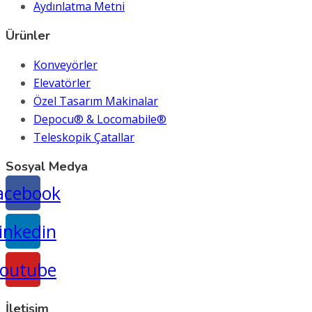
Aydınlatma Metni
Ürünler
Konveyörler
Elevatörler
Özel Tasarım Makinalar
Depocu® & Locomabile®
Teleskopik Çatallar
Sosyal Medya
acebook
inkedin
outube
İletişim