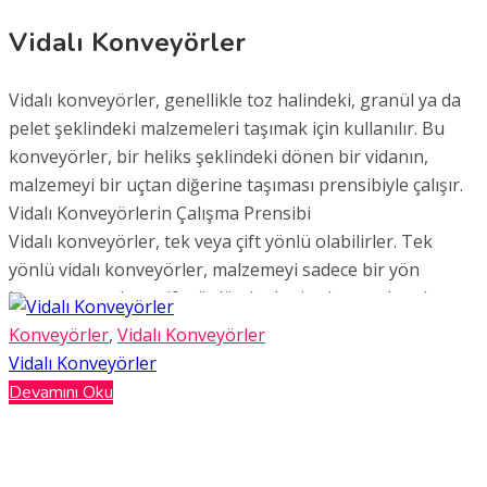
Vidalı Konveyörler
Vidalı konveyörler, genellikle toz halindeki, granül ya da
pelet şeklindeki malzemeleri taşımak için kullanılır. Bu
konveyörler, bir heliks şeklindeki dönen bir vidanın,
malzemeyi bir uçtan diğerine taşıması prensibiyle çalışır.
Vidalı Konveyörlerin Çalışma Prensibi
Vidalı konveyörler, tek veya çift yönlü olabilirler. Tek
yönlü vidalı konveyörler, malzemeyi sadece bir yön
boyunca taşırken, çift yönlü olanlar ise hem yukarı hem
de aşağıya doğru taşıma yapabilirler.
Konveyörler
,
Vidalı Konveyörler
Vidalı konveyörler, genellikle bir motor ve redüktör
Vidalı Konveyörler
yardımıyla dönen bir şaftın üzerine yerleştirilmiş
Devamını Oku
helislerden (vidalar) oluşur. Bu helisler, malzemeyi
konveyör boyunca ilerletir. Bu ilerleme, vidanın dönüş
yönüne ve açısına bağlıdır. V