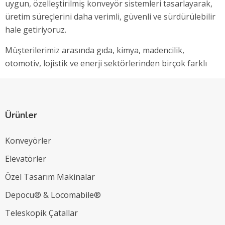
uygun, özelleştirilmiş konveyör sistemleri tasarlayarak,
üretim süreçlerini daha verimli, güvenli ve sürdürülebilir
hale getiriyoruz.
Müşterilerimiz arasında gıda, kimya, madencilik,
otomotiv, lojistik ve enerji sektörlerinden birçok farklı
endüstriyel müşterimiz bulunmaktadır. Her sektörde
farklı talepler ve ihtiyaçlar olduğu için, her müşterimize
özel bir konveyör sistemi tasarlıyoruz. Müşterilerimizin
Ürünler
üretim tesislerindeki yerleşim planlarına, üretim
süreçlerine ve ürünlerine göre tasarladığımız
Konveyörler
konveyörler, yüksek verimlilik ve güvenilirlik sunarak
müşterilerimize zaman ve maliyet tasarrufu sağlıyor.
Elevatörler
Konveyörlerimiz, çeşitli tiplerde olabilir. Bantlı
Özel Tasarım Makinalar
konveyörler, zincirli konveyörler, paletli konveyörler,
Depocu® & Locomabile®
rulolu konveyörler, talaş konveyörleri, çapak
Teleskopik Çatallar
konveyörleri ve hurda konveyörleri gibi farklı tiplerde