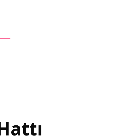
jeler
Referanslarımız
İletişim
Blog
Türkçe
English
Hattı