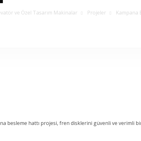
evatör ve Özel Tasarım Makinalar
Projeler
Kampana B
 besleme hattı projesi, fren disklerini güvenli ve verimli bir