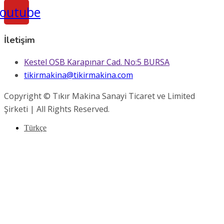
outube
İletişim
Kestel OSB Karapınar Cad. No:5 BURSA
tikirmakina@tikirmakina.com
Copyright © Tıkır Makina Sanayi Ticaret ve Limited
Şirketi | All Rights Reserved.
Türkçe