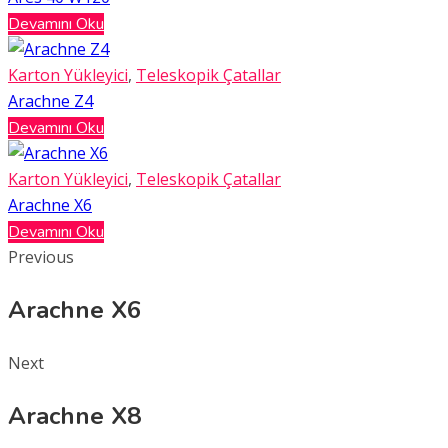
Devamını Oku
Karton Yükleyici
,
Teleskopik Çatallar
Arachne Z4
Devamını Oku
Karton Yükleyici
,
Teleskopik Çatallar
Arachne X6
Devamını Oku
Previous
Arachne X6
Next
Arachne X8