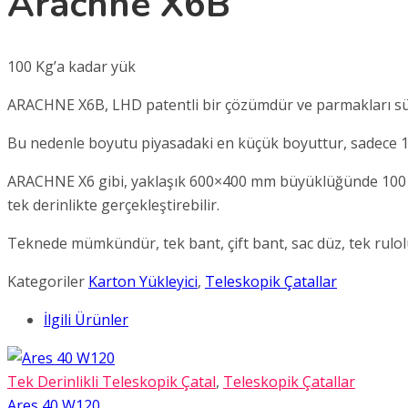
Arachne X6B
100 Kg’a kadar yük
ARACHNE X6B, LHD patentli bir çözümdür ve parmakları sürm
Bu nedenle boyutu piyasadaki en küçük boyuttur, sadece
ARACHNE X6 gibi, yaklaşık 600×400 mm büyüklüğünde 100 Kg a
tek derinlikte gerçekleştirebilir.
Teknede mümkündür, tek bant, çift bant, sac düz, tek rulol
Kategoriler
Karton Yükleyici
,
Teleskopik Çatallar
İlgili Ürünler
Tek Derinlikli Teleskopik Çatal
,
Teleskopik Çatallar
Ares 40 W120