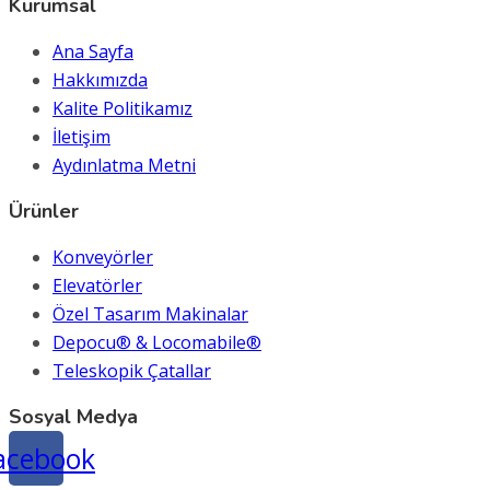
Kurumsal
Ana Sayfa
Hakkımızda
Kalite Politikamız
İletişim
Aydınlatma Metni
Ürünler
Konveyörler
Elevatörler
Özel Tasarım Makinalar
Depocu® & Locomabile®
Teleskopik Çatallar
Sosyal Medya
acebook