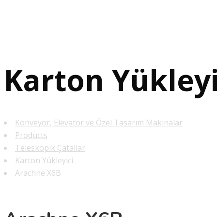
Karton Yükleyi
Konveyör, Elevatör ve Özel Tasarım Makinalar
Products
Teleskopik Çatallar
Karton Yükleyici
Arachne X6B