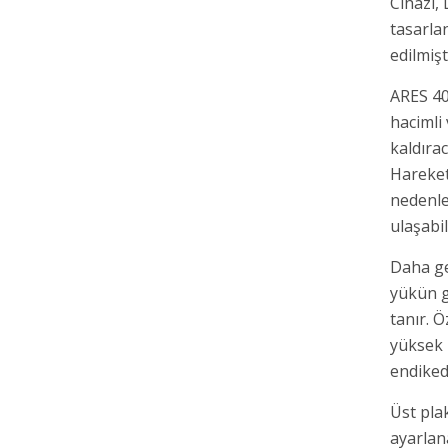
Cihazı,
tasarla
edilmişt
ARES 40
hacimli
kaldırac
Hareket
nedenle
ulaşabil
Daha gen
yükün g
tanır. 
yüksek 
endiked
Üst pla
ayarlana