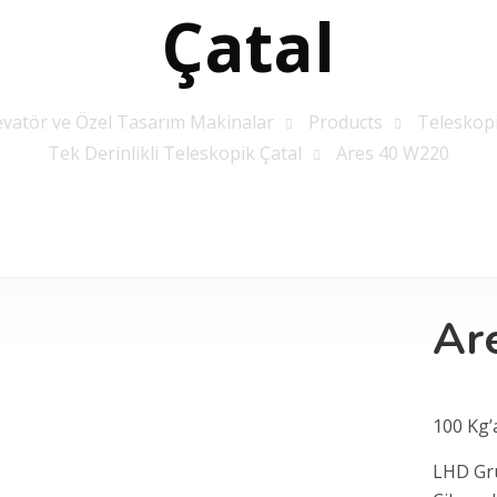
Çatal
evatör ve Özel Tasarım Makinalar
Products
Teleskopi
Tek Derinlikli Teleskopik Çatal
Ares 40 W220
Ar
100 Kg’
LHD Gr