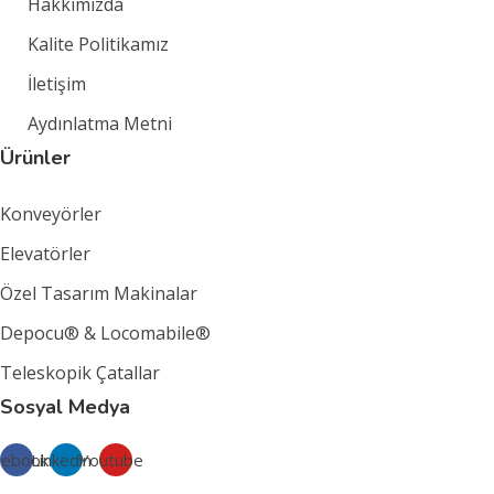
Hakkımızda
Kalite Politikamız
İletişim
Aydınlatma Metni
Ürünler
Konveyörler
Elevatörler
Özel Tasarım Makinalar
Depocu® & Locomabile®
Teleskopik Çatallar
Sosyal Medya
cebook
Linkedin
Youtube