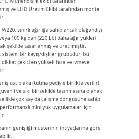
 LHD Mühendislik ekibi tarafından
nmış ve LHD Üretim Ekibi tarafından monte
ir.
 W220, sınırlı ağırlığa sahip ancak olağandışı
 veya 100 kg’dan (220 Lb) daha ağır yükleri
ak şekilde tasarlanmış ve üretilmiştir.
 sistemi bir kayış/dişliler grubudur, bu
 dikkat çekici en yüksek hıza ve ivmeye
ir.
iş üst plaka (tutma pediyle birlikte verilir),
üvenli ve sıkı bir şekilde taşınmasına olanak
Özellikle çok sayıda çalışma döngüsüne sahip
performanslı mini yük uygulamaları için
ir.
kanın genişliği müşterinin ihtiyaçlarına göre
bilir.