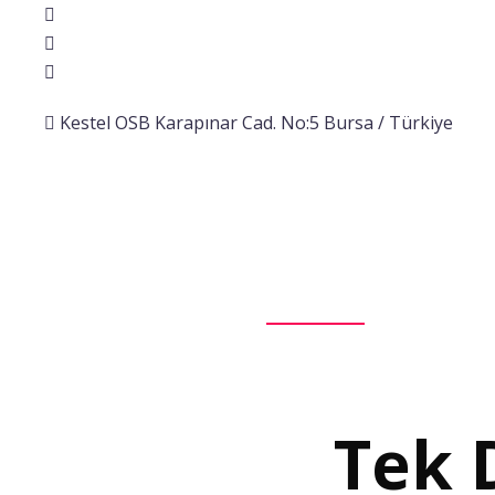
Kestel OSB Karapınar Cad. No:5 Bursa / Türkiye
Ana Sayfa
Kurumsal
Ürünlerimiz
Projeler
Tek 