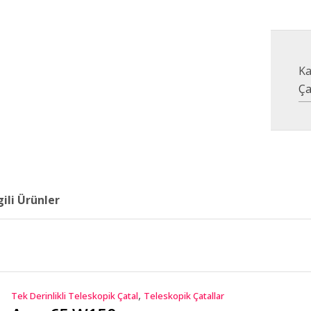
Ka
Ça
gili Ürünler
,
Tek Derinlikli Teleskopik Çatal
Teleskopik Çatallar