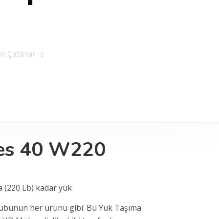
k Çatallar
es 40 W220
a (220 Lb) kadar yük
ubunun her ürünü gibi: Bu Yük Taşıma