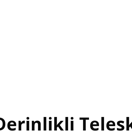
Referanslarımız
İletişim
Blog
Türkçe
English
Derinlikli Teles