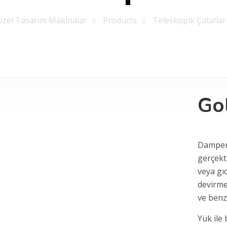
Özel Tasarım Makinalar
Products
Teleskopik Çatallar
Go
Damper 
gerçekt
veya gı
devirme
ve benz
Yük ile 