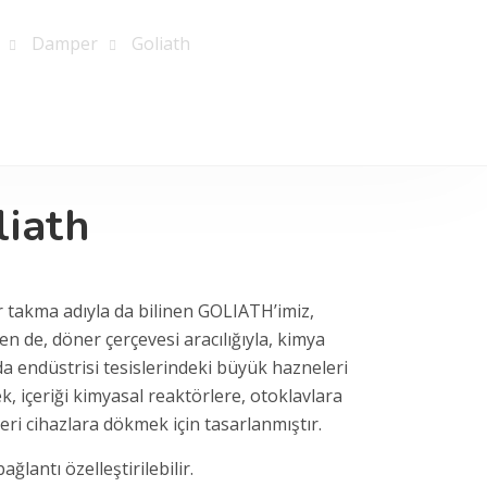
Damper
Goliath
liath
takma adıyla da bilinen GOLIATH’imiz,
en de, döner çerçevesi aracılığıyla, kimya
da endüstrisi tesislerindeki büyük hazneleri
k, içeriği kimyasal reaktörlere, otoklavlara
eri cihazlara dökmek için tasarlanmıştır.
bağlantı özelleştirilebilir.