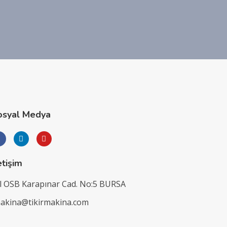
osyal Medya
etişim
l OSB Karapınar Cad. No:5 BURSA
makina@tikirmakina.com