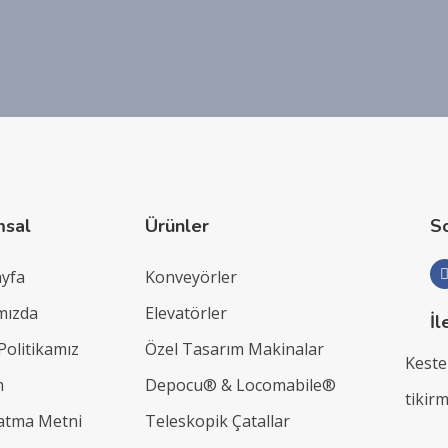
msal
Ürünler
S
ayfa
Konveyörler
mızda
Elevatörler
İl
 Politikamız
Özel Tasarım Makinalar
Keste
m
Depocu® & Locomabile®
tikir
latma Metni
Teleskopik Çatallar