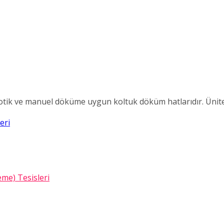
otik ve manuel döküme uygun koltuk döküm hatlarıdır. Ünite ü
eri
eme) Tesisleri