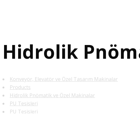
Hidrolik Pnöm
Konveyör, Elevatör ve Özel Tasarım Makinalar
Products
Hidrolik Pnömatik ve Özel Makinalar
PU Tesisleri
PU Tesisleri