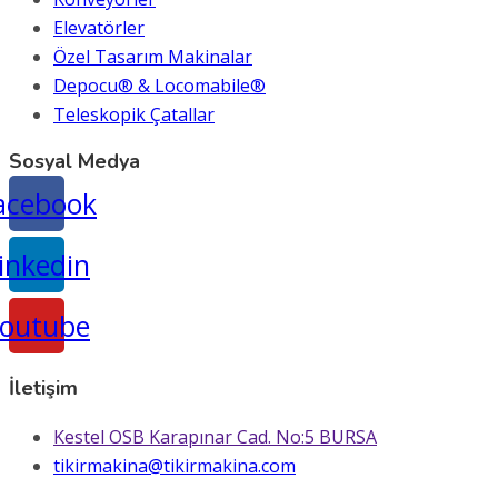
Elevatörler
Özel Tasarım Makinalar
Depocu® & Locomabile®
Teleskopik Çatallar
Sosyal Medya
acebook
inkedin
outube
İletişim
Kestel OSB Karapınar Cad. No:5 BURSA
tikirmakina@tikirmakina.com