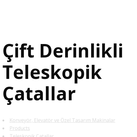
Çift Derinlikli
Teleskopik
Çatallar
Konveyör, Elevatör ve Özel Tasarım Makinalar
Products
Teleskopik Çatallar