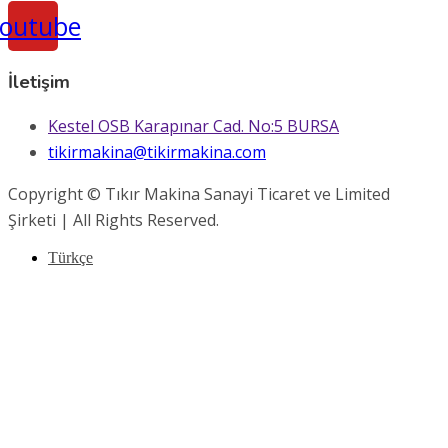
outube
İletişim
Kestel OSB Karapınar Cad. No:5 BURSA
tikirmakina@tikirmakina.com
Copyright © Tıkır Makina Sanayi Ticaret ve Limited
Şirketi | All Rights Reserved.
Türkçe