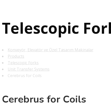
Telescopic For
Konveyör, Elevatör ve Özel Tasarım Makinalar
Products
Telescopic Forks
Unit Transfer Systems
Cerebrus for Coils
Cerebrus for Coils