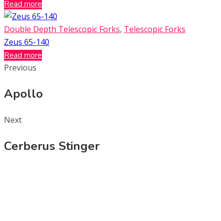
Read more
Double Depth Telescopic Forks
,
Telescopic Forks
Zeus 65-140
Read more
Previous
Apollo
Next
Cerberus Stinger