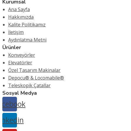
Kurumsal
Ana Sayfa
Hakkımızda
Kalite Politikamız
İletişim
Aydınlatma Metni
Ürünler
Konveyörler
Elevatörler
Özel Tasarım Makinalar
Depocu® & Locomabile®
Teleskopik Çatallar
Sosyal Medya
acebook
inkedin